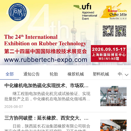
全部
通知公告
轮胎
橡胶机械
塑料机械
中心动

中化橡机电加热硫化实现技术、市场双突破
继工程胎电加热硫化机完成试验验证、实现
批量投产之后，中化橡机在电加热硫化领域再度
实现技术跃升，并斩获重磅市场订单。近日，公
2026-08-07
司卡客车子午线轮胎（TBR）电加热硫化技术，
在国内大型轮胎企业完成全工况试验并顺利落
三方协同破壁：延长橡胶、西安交大、吉利共推生物基轮胎产业化
地，成功拿下数千万元批量订单。此次成果落
地，标志着中化橡机电加热硫化技术正式进军卡
日前，陕西延长石油集团橡胶有限公司联合
客车轮胎制造领域，也让公司跻身国内少数可大