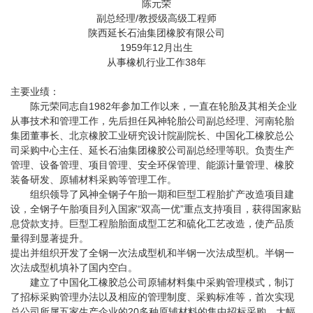
陈元荣
副总经理/教授级高级工程师
陕西延长石油集团橡胶有限公司
1959年12月出生
从事橡机行业工作38年
主要业绩：
陈元荣同志自1982年参加工作以来，一直在轮胎及其相关企业
从事技术和管理工作，先后担任风神轮胎公司副总经理、河南轮胎
集团董事长、北京橡胶工业研究设计院副院长、中国化工橡胶总公
司采购中心主任、延长石油集团橡胶公司副总经理等职。负责生产
管理、设备管理、项目管理、安全环保管理、能源计量管理、橡胶
装备研发、原辅材料采购等管理工作。
组织领导了风神全钢子午胎一期和巨型工程胎扩产改造项目建
设，全钢子午胎项目列入国家“双高一优”重点支持项目，获得国家贴
息贷款支持。巨型工程胎胎面成型工艺和硫化工艺改造，使产品质
量得到显著提升。
提出并组织开发了全钢一次法成型机和半钢一次法成型机。半钢一
次法成型机填补了国内空白。
建立了中国化工橡胶总公司原辅材料集中采购管理模式，制订
了招标采购管理办法以及相应的管理制度、采购标准等，首次实现
总公司所属五家生产企业的20多种原辅材料的集中招标采购，大幅